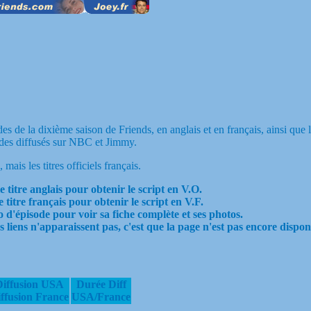
des de la dixième saison de Friends, en anglais et en français, ainsi que 
odes diffusés sur NBC et Jimmy.
 mais les titres officiels français.
e titre anglais pour obtenir le script en V.O.
e titre français pour obtenir le script en V.F.
 d'épisode pour voir sa fiche complète et ses photos.
es liens n'apparaissent pas, c'est que la page n'est pas encore dispon
Diffusion USA
Durée Diff
ffusion France
USA/France