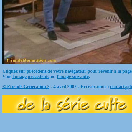
Cliquez sur précédent de votre navigateur pour revenir à la page
Voir
l'image précédente
ou
l'image suivante
.
© Friends Generation 2
- 4 avril 2002 - Ecrivez-nous :
contact
f