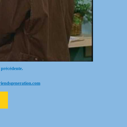
 précédente.
riendsgeneration.com