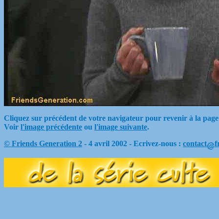
Cliquez sur précédent de votre navigateur pour revenir à la page
Voir
l'image précédente
ou
l'image suivante
.
© Friends Generation 2
- 4 avril 2002 - Ecrivez-nous :
contact
f